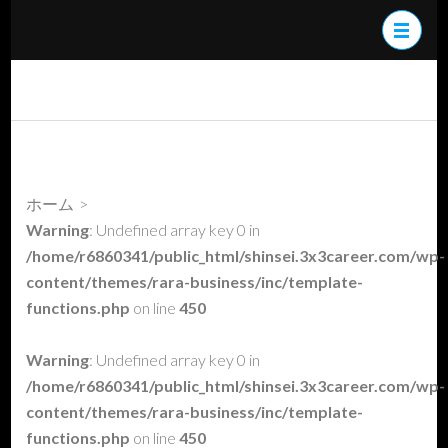
コ
ン
テ
ン
働き方・あり方・考
天災にも負けずコロナに
ツ
え方
も負けず
へ
ス
ホーム
>
キ
Warning
: Undefined array key 0 in
ッ
/home/r6860341/public_html/shinsei.3x3career.com/wp-
プ
content/themes/rara-business/inc/template-
(Enter
functions.php
on line
450
を
押
Warning
: Undefined array key 0 in
す)
/home/r6860341/public_html/shinsei.3x3career.com/wp-
content/themes/rara-business/inc/template-
functions.php
on line
450