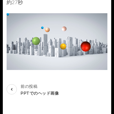
約27秒
投
前の投稿
稿
PPTでのヘッド画像
ナ
ビ